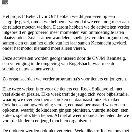
Kanoën
op
de
Het project ‘Beherzt vor Ort’ hebben we dit jaar even op een
Werra
laagpitje gezet, omdat we hebben ervaren dat we eerst nog meer aan
de relaties moeten werken. Daarom hebben we de activiteiten verder
uitgebreid en geprobeerd meer momenten van ontmoeting te laten
plaatsvinden. Zoals samen wandelen, spelletjesavonden organiseren,
samen eten en aan het einde van het jaar samen Kerstnacht gevierd,
onder het motto: niemand moet alleen vieren.
Deze activiteiten worden georganiseerd door de CVJM-Rennsteig,
een vereniging in de omgeving van Engelsbach, waarmee de
stichting nauw samenwerkt.
Zo organiseerden we verder programma’s voor tieners en jongeren.
Elke twee weken is er voor de tieners een Rock Solidavond, met
veel aktie en plezier. Elke week treft de jeugd zich voor bijbelstudie,
waarbij we over een thema spreken en daarnaast muziek maken.
Ook het scoutingwerk ging verder, eenmaal per maand was er een
opkomst, waarbij de kinderen gingen pionieren, vuurtje stoken, eten
koken, speurtochten liepen. Al met al weer mooie activiteiten die we
voor de kinderen en jeugd mochten organiseren.
De ouderen werden ook niet vergeten. Wekelijks troffen we ons met