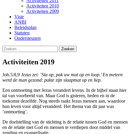
Activiteiten 2011
Activiteiten 2010
Activiteiten 2009
Visie
ANBI
Beleidsplan
Statuten
Ondersteunen
Zoeken
naar:
Activiteiten 2019
Joh.5:8,9
Jezus zei: ‘Sta op, pak uw mat op en loop.’ En meteen
werd de man gezond: pakte zijn slaapmat op en liep.
Een ontmoeting met Jezus verandert levens. In de bijbel staan hier
tal van voorbeeld van. Maar God is gisteren, heden en in de
toekomst dezelfde. Nog steeds raakt Jezus mensen aan, waardoor
hun leven voor altijd veranderd. Het thema van dit jaar was
‘ontmoeting’.
De doelstelling van de stichting is de relatie tussen God en mensen
en de relatie met God en mensen te verdiepen door middel van
zending en evangelisatie.