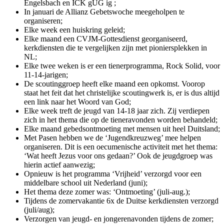
Engelsbach en ICK gUG ig ;
In januari de Allianz Gebetswoche meegeholpen te
organiseren;
Elke week een huiskring geleid;
Elke maand een CVJM-Gottesdienst georganiseerd,
kerkdiensten die te vergelijken zijn met pioniersplekken in
NL;
Elke twee weken is er een tienerprogramma, Rock Solid, voor
11-14-jarigen;
De scoutinggroep heeft elke maand een opkomst. Voorop
staat het feit dat het christelijke scoutingwerk is, er is dus altijd
een link naar het Woord van God;
Elke week treft de jeugd van 14-18 jaar zich. Zij verdiepen
zich in het thema die op de tieneravonden worden behandeld;
Elke maand gebedsontmoeting met mensen uit heel Duitsland;
Met Pasen hebben we de ‘Jugendkreuzweg’ mee helpen
organiseren. Dit is een oecumenische activiteit met het thema:
‘Wat heeft Jezus voor ons gedaan?’ Ook de jeugdgroep was
hierin actief aanwezig;
Opnieuw is het programma ‘Vrijheid’ verzorgd voor een
middelbare school uit Nederland (juni);
Het thema deze zomer was: ‘Ontmoeting’ (juli-aug.);
Tijdens de zomervakantie 6x de Duitse kerkdiensten verzorgd
(juli/aug);
Verzorgen van jeugd- en jongerenavonden tijdens de zomer;