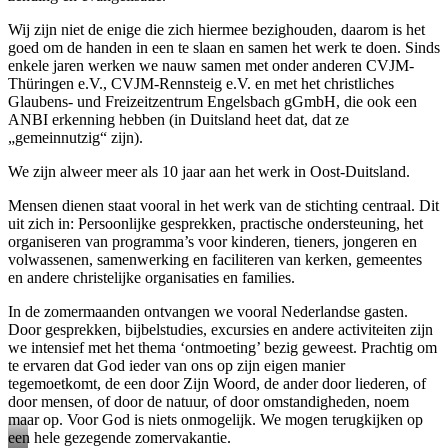
Wij zijn niet de enige die zich hiermee bezighouden, daarom is het
goed om de handen in een te slaan en samen het werk te doen. Sinds
enkele jaren werken we nauw samen met onder anderen CVJM-
Thüringen e.V., CVJM-Rennsteig e.V. en met het christliches
Glaubens- und Freizeitzentrum Engelsbach gGmbH, die ook een
ANBI erkenning hebben (in Duitsland heet dat, dat ze
„gemeinnutzig“ zijn).
We zijn alweer meer als 10 jaar aan het werk in Oost-Duitsland.
Mensen dienen staat vooral in het werk van de stichting centraal. Dit
uit zich in: Persoonlijke gesprekken, practische ondersteuning, het
organiseren van programma’s voor kinderen, tieners, jongeren en
volwassenen, samenwerking en faciliteren van kerken, gemeentes
en andere christelijke organisaties en families.
In de zomermaanden ontvangen we vooral Nederlandse gasten.
Door gesprekken, bijbelstudies, excursies en andere activiteiten zijn
we intensief met het thema ‘ontmoeting’ bezig geweest. Prachtig om
te ervaren dat God ieder van ons op zijn eigen manier
tegemoetkomt, de een door Zijn Woord, de ander door liederen, of
door mensen, of door de natuur, of door omstandigheden, noem
maar op. Voor God is niets onmogelijk. We mogen terugkijken op
een hele gezegende zomervakantie.