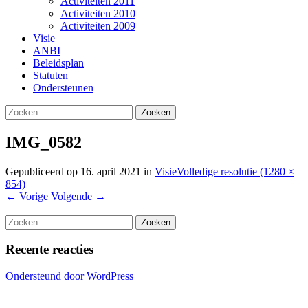
Activiteiten 2011
Activiteiten 2010
Activiteiten 2009
Visie
ANBI
Beleidsplan
Statuten
Ondersteunen
Zoeken
naar:
IMG_0582
Gepubliceerd op
16. april 2021
in
Visie
Volledige resolutie (1280 ×
854)
←
Vorige
Volgende
→
Zoeken
naar:
Recente reacties
Ondersteund door WordPress