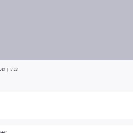
|
013
17:23
ies: