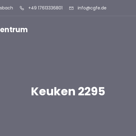
lsbach
+49 17613336801
info@cgfe.de
szentrum
Keuken 2295