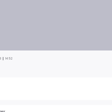
|
3
14:52
ies: