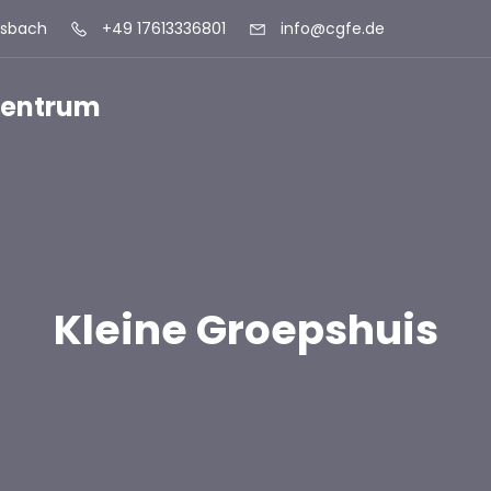
lsbach
+49 17613336801
info@cgfe.de
szentrum
Kleine Groepshuis