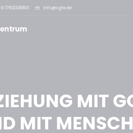
9 17613336801
info@cgfe.de
szentrum
ZIEHUNG MIT G
D MIT MENSC