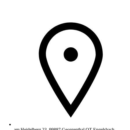
am Heidelberg 23, 99887 Georgenthal OT Engelsbach