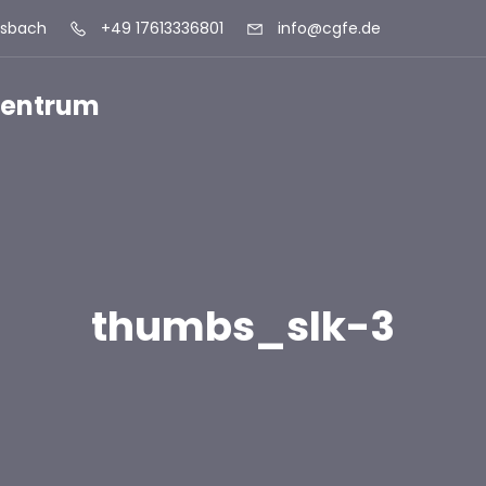
lsbach
+49 17613336801
info@cgfe.de
szentrum
thumbs_slk-3