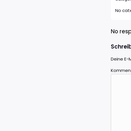
No cat
No res
Schrei
Deine E-M
Kommen