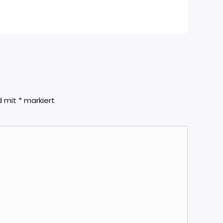
nd mit
*
markiert